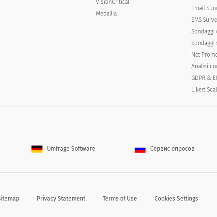
VisionCritical
Email Sur
Medallia
SMS Surve
Sondaggi 
Sondaggi s
Net Promo
Analisi c
GDPR & E
Likert Sca
Umfrage Software
Сервис опросов
Sitemap
Privacy Statement
Terms of Use
Cookies Settings