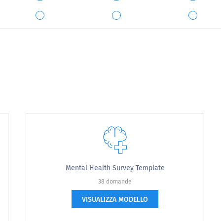
onsapevolezza della salute e della sicurezza sul lavoro.
Fortemente in disaccordo
Disaccordo
Neutro
e
Mental Health Survey Template
38 domande
VISUALIZZA MODELLO