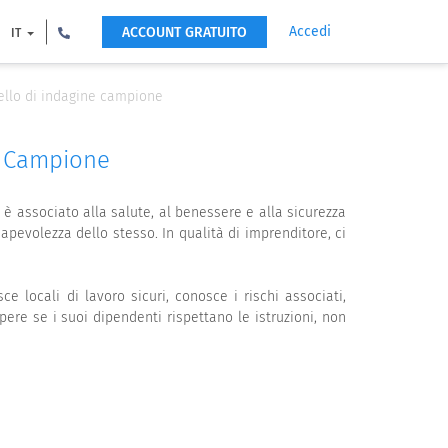
Accedi
ACCOUNT GRATUITO
IT
dello di indagine campione
e Campione
è associato alla salute, al benessere e alla sicurezza
apevolezza dello stesso. In qualità di imprenditore, ci
e locali di lavoro sicuri, conosce i rischi associati,
ere se i suoi dipendenti rispettano le istruzioni, non