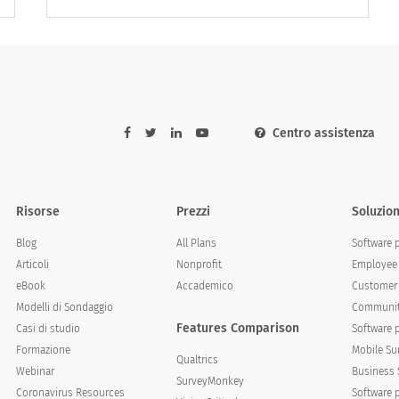
Centro assistenza
Risorse
Prezzi
Soluzion
Blog
All Plans
Software 
Articoli
Nonprofit
Employee 
eBook
Accademico
Customer 
Modelli di Sondaggio
Communit
Features Comparison
Casi di studio
Software 
Formazione
Mobile Su
Qualtrics
Webinar
Business 
SurveyMonkey
Coronavirus Resources
Software 