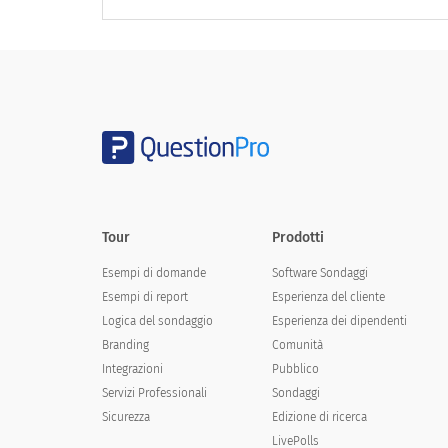
Aiuto i miei compagni di squadra a capire
l'importanza della salute e della sicurezza
Tour
Prodotti
Esempi di domande
Software Sondaggi
Esempi di report
Esperienza del cliente
Logica del sondaggio
Esperienza dei dipendenti
Branding
Comunità
Integrazioni
Pubblico
Servizi Professionali
Sondaggi
Sicurezza
Edizione di ricerca
LivePolls