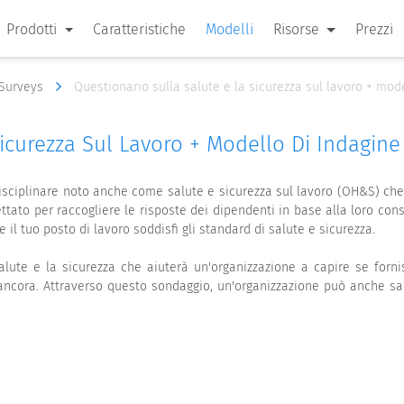
Prodotti
Caratteristiche
Modelli
Risorse
Prezzi
 Surveys
Questionario sulla salute e la sicurezza sul lavoro + mo
Sicurezza Sul Lavoro + Modello Di Indagin
isciplinare noto anche come salute e sicurezza sul lavoro (OH&S) che 
tato per raccogliere le risposte dei dipendenti in base alla loro cons
e il tuo posto di lavoro soddisfi gli standard di salute e sicurezza.
lute e la sicurezza che aiuterà un'organizzazione a capire se fornisc
 ancora. Attraverso questo sondaggio, un'organizzazione può anche sap