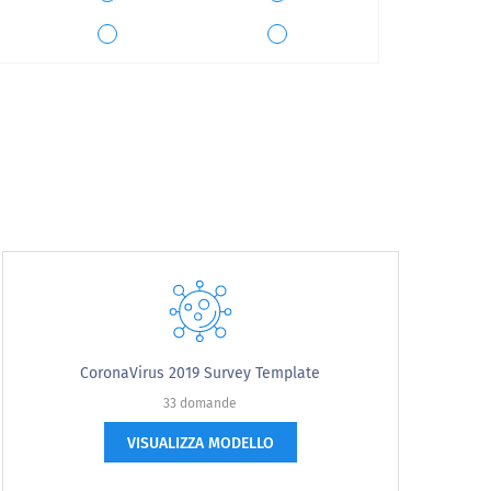
 Si prega di scegliere le opzioni di
Concordare
Pienamente d'accordo
CoronaVirus 2019 Survey Template
33 domande
VISUALIZZA MODELLO