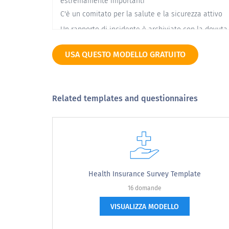
estremamente importanti
C'è un comitato per la salute e la sicurezza attivo
Un rapporto di incidente è archiviato con la dovuta
diligenza
Le procedure di salute e sicurezza sono
USA QUESTO MODELLO GRATUITO
chiaramente comunicate
Related templates and questionnaires
3. Le seguenti domande si basano sulla c
risposta più appropriate.
Ho le idee chiare sulle norme in materia di salute 
sicurezza sul lavoro
Health Insurance Survey Template
Sono stato certificato dalle autorità competenti
16 domande
So che posso rifiutarmi di lavorare in un ambiente
non sicuro
VISUALIZZA MODELLO
Se noto un posto di lavoro sono obbligato a
segnalarlo