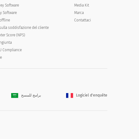
vey Software
Media Kit
y Software
Marca
offline
Contattaci
ulla soddisfazione del cliente
ter Score (NPS)
ongiunta
U Compliance
le
برامج للمسح
Logiciel d'enquête