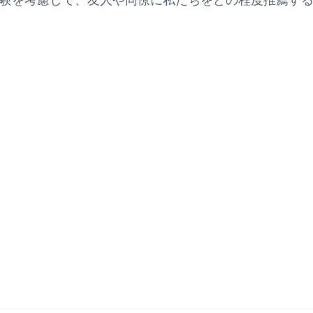
験
を
考慮して
、友人や同僚に私たちをどの程度推薦す