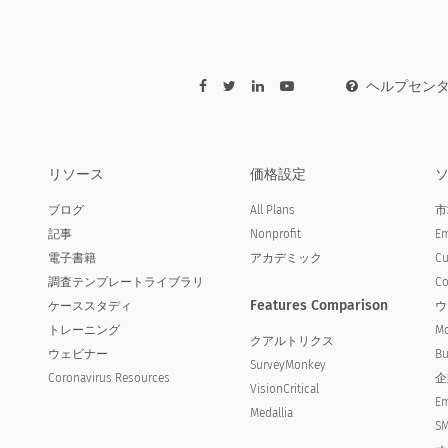
ヘルプセン
リソース
価格設定
ア
ブログ
All Plans
市
記事
Nonprofit
Em
電子書籍
アカデミック
Cu
調査テンプレートライブラリ
Co
Features Comparison
ケーススタディ
ウ
トレーニング
Mo
クアルトリクス
ウェビナー
Bu
SurveyMonkey
Coronavirus Resources
企
VisionCritical
Em
Medallia
SM