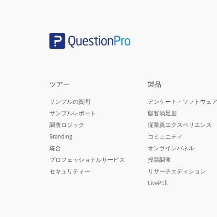
あなたは：
Are you:
ツアー
製品
男性
サンプルの質問
アンケート・ソフトウェ
サンプルレポート
顧客満足度
女性
調査ロジック
従業員エクスペリエンス
トランスジェンダーまたは性別
Branding
コミュニティ
統合
オンラインパネル
言いたくない
プロフェッショナルサービス
投票調査
セキュリティー
リサーチエディション
LivePoll
あなたは自分自身を考慮しますか：