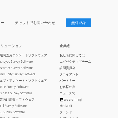
ター
チャットでお問い合わせ
無料登録
ソリューション
企業名
場調査用アンケートソフトウェア
私たちに関しては
ployee Survey Software
エグゼクティブチーム
stomer Survey Software
諮問委員会
mmunity Survey Software
クライアント
ェブ・アンケート・ソフトウェア
パートナー
bile Survey Software
お客様の声
siness Survey Software
ニュースで
業向け調査ソフトウェア
We are hiring
ail Survey Software
Media Kit
S Survey Software
ブランド