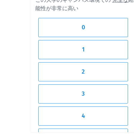
この大学のキャンパス環境での
完全な
経
能性が非常に高い
0
1
2
3
4