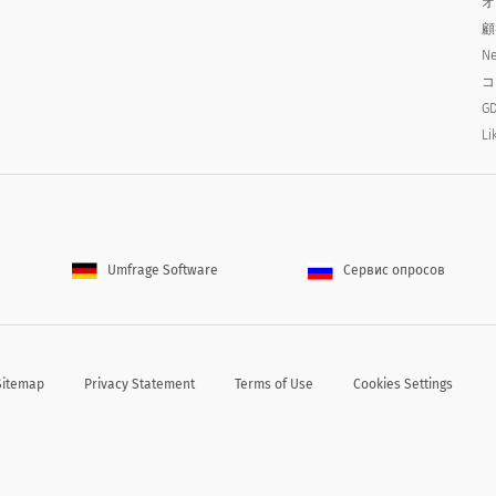
オ
顧
Ne
コ
GD
Li
ィアン
Umfrage Software
Сервис опросов
Sitemap
Privacy Statement
Terms of Use
Cookies Settings