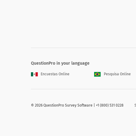
Do you consider yourself:
白または白人
ヒスパニックまたはラテン系
アジアまたはアジア系アメリカ人
アフリカ系アメリカ人
QuestionPro in your language
ネイティブアメリカンまたはアメリカインデ
Encuestas Online
Pesquisa Online
ハワイ先住民およびその他の太平洋諸島人
ネイティブアラスカ
©
2026 QuestionPro Survey Software | +1 (800) 531 0228
その他