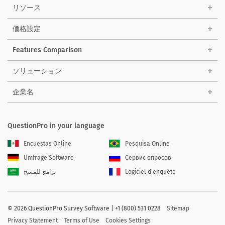
リソース
価格設定
Features Comparison
ソリューション
企業名
QuestionPro in your language
Encuestas Online
Pesquisa Online
Umfrage Software
Сервис опросов
برامج للمسح
Logiciel d'enquête
©
2026 QuestionPro Survey Software | +1 (800) 531 0228
Sitemap
Privacy Statement
Terms of Use
Cookies Settings