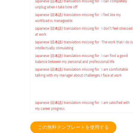
Japanese (日本語) translation missing for : I can completely
unplug when I take time off
Japanese (日本語) translation missing for : I feel like my
workload is manageable
Japanese (日本語) translation missing for : I don’t feel stressed
at work
Japanese (日本語) translation missing for : The work that I do is
intellectually stimulating
Japanese (日本語) translation missing for : I can find a good
balance between my personal and professional life
Japanese (日本語) translation missing for : I am comfortable
talking with my manager about challenges I face at work
Japanese (日本語) translation missing for : I am satisfied with
my career progress
Japanese (日本語) translation missing for : I have enough
opportunities to develop my skills
この無料テンプレートを使用する