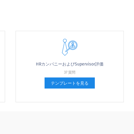
のいくつかは何ですか？
HRカンパニーおよびSupervisor評価
37 質問
たが終了を検討するために十分なお邪魔しますか？
テンプレートを見る