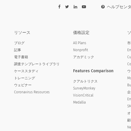
〜10のスケールで、家族/友人に協力してもらうことを
ヘルプセン
リソース
価格設定
ア
ブログ
All Plans
市
記事
Nonprofit
Em
電子書籍
アカデミック
Cu
調査テンプレートライブラリ
Co
Features Comparison
ケーススタディ
ウ
トレーニング
Mo
クアルトリクス
ウェビナー
Bu
SurveyMonkey
Coronavirus Resources
企
VisionCritical
Em
Medallia
SM
オ
顧
Ne