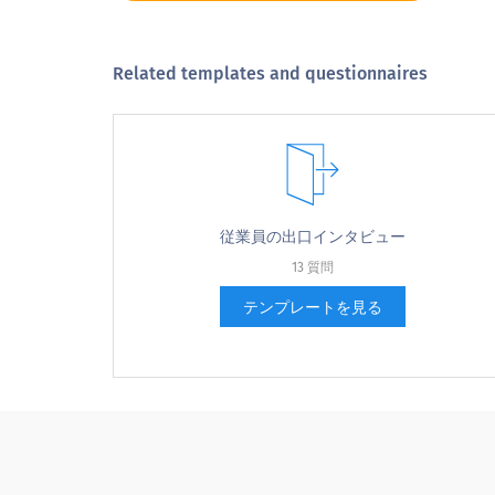
Related templates and questionnaires
あなたの仕事について最も肯定的な側面
従業員の出口インタビュー
13 質問
あなたの仕事のどのような側面は、あな
テンプレートを見る