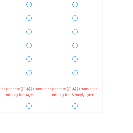
tion
Japanese (日本語) translation
Japanese (日本語) translation
missing for : Agree
missing for : Strongly agree