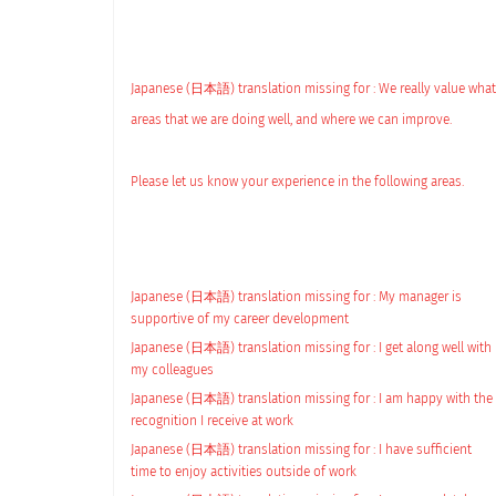
Japanese (日本語) translation missing for :
We really value what
areas that we are doing well, and where we can improve.
Please let us know your experience in the following areas.
Japanese (日本語) translation missing for : My manager is
supportive of my career development
Japanese (日本語) translation missing for : I get along well with
my colleagues
Japanese (日本語) translation missing for : I am happy with the
recognition I receive at work
Japanese (日本語) translation missing for : I have sufficient
time to enjoy activities outside of work