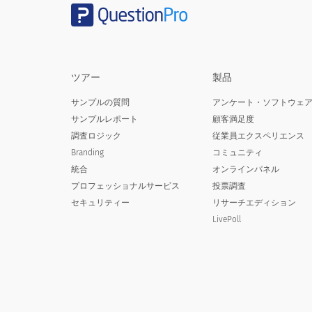
1.組織での全体的な経験に基づいて、0
to 10 可能性が非常に高い
0
ツアー
製品
サンプルの質問
アンケート・ソフトウェ
サンプルレポート
顧客満足度
1
調査ロジック
従業員エクスペリエンス
Branding
コミュニティ
統合
オンラインパネル
2
プロフェッショナルサービス
投票調査
セキュリティー
リサーチエディション
LivePoll
3
4