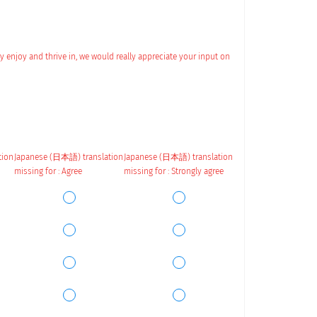
y enjoy and thrive in, we would really appreciate your input on
tion
Japanese (日本語) translation
Japanese (日本語) translation
missing for : Agree
missing for : Strongly agree