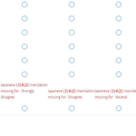
Japanese (日本語) translation
missing for : Strongly
Japanese (日本語) translation
Japanese (日本語) transla
disagree
missing for : Disagree
missing for : Neutral