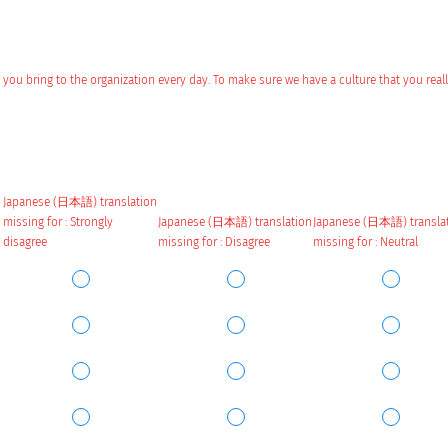
 you bring to the organization every day. To make sure we have a culture that you reall
Japanese (日本語) translation
missing for : Strongly
Japanese (日本語) translation
Japanese (日本語) transla
disagree
missing for : Disagree
missing for : Neutral