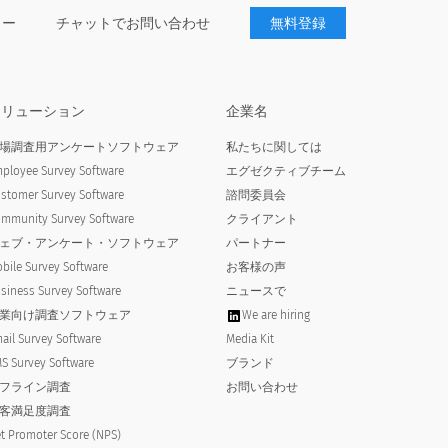
どの程度推奨しますか。
0 ありそうにない
ター
チャットでお問い合わせ
無料登録
ソリューション
企業名
場調査用アンケートソフトウェア
私たちに関しては
ployee Survey Software
エグゼクティブチーム
stomer Survey Software
諮問委員会
mmunity Survey Software
クライアント
ェブ・アンケート・ソフトウェア
パートナー
bile Survey Software
お客様の声
siness Survey Software
ニュースで
業向け調査ソフトウェア
We are hiring
ail Survey Software
Media Kit
S Survey Software
ブランド
フライン調査
お問い合わせ
客満足度調査
t Promoter Score (NPS)