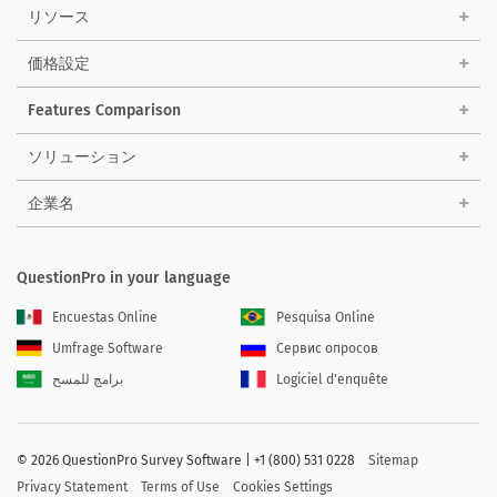
リソース
価格設定
Features Comparison
ソリューション
企業名
QuestionPro in your language
Encuestas Online
Pesquisa Online
Umfrage Software
Сервис опросов
برامج للمسح
Logiciel d'enquête
©
2026 QuestionPro Survey Software | +1 (800) 531 0228
Sitemap
Privacy Statement
Terms of Use
Cookies Settings