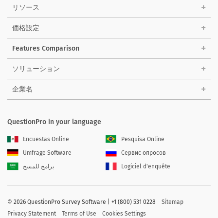
リソース
価格設定
Features Comparison
ソリューション
企業名
QuestionPro in your language
Encuestas Online
Pesquisa Online
Umfrage Software
Сервис опросов
برامج للمسح
Logiciel d'enquête
©
2026 QuestionPro Survey Software | +1 (800) 531 0228
Sitemap
Privacy Statement
Terms of Use
Cookies Settings