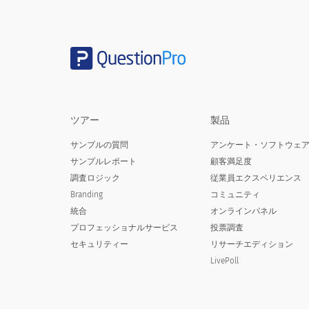
クラブの指定駐車スペースに関するその
クラブに関する何かがすぐにあなたの注
ツアー
製品
Does something about the club immed
サンプルの質問
アンケート・ソフトウェ
proximity to a landmark)
サンプルレポート
顧客満足度
調査ロジック
従業員エクスペリエンス
はい
Branding
コミュニティ
統合
オンラインパネル
番号
プロフェッショナルサービス
投票調査
はいの場合、指定してください
セキュリティー
リサーチエディション
LivePoll