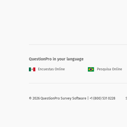
クラブには何ラインのセキュリティがあ
How many lines of security does t
なし
1-クラブの外
1-クラブの内部
QuestionPro in your language
2-1つは内側、1つは外側
Encuestas Online
Pesquisa Online
複数-クラブに関する広がり
©
2026 QuestionPro Survey Software | +1 (800) 531 0228
セキュリティチェックとは何ですか？該
適切な識別のための調査