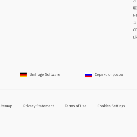
オ
りますか？
顧
Ne
he club have?
コ
GD
Li
Umfrage Software
Сервис опросов
Sitemap
Privacy Statement
Terms of Use
Cookies Settings
当するものをすべて選択：