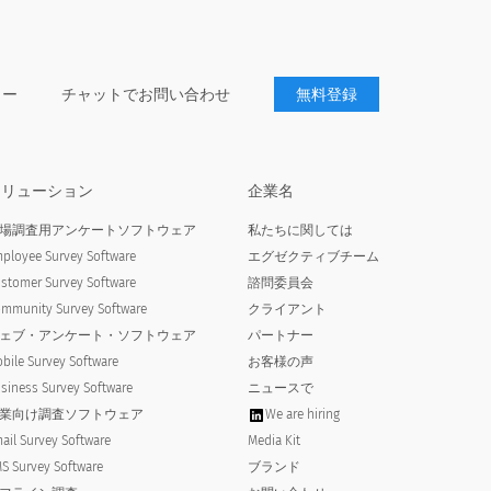
ター
チャットでお問い合わせ
無料登録
の構造、ランドマークへの近さ）
ソリューション
企業名
l lighting, building structure,
場調査用アンケートソフトウェア
私たちに関しては
ployee Survey Software
エグゼクティブチーム
stomer Survey Software
諮問委員会
mmunity Survey Software
クライアント
ェブ・アンケート・ソフトウェア
パートナー
bile Survey Software
お客様の声
siness Survey Software
ニュースで
業向け調査ソフトウェア
We are hiring
ail Survey Software
Media Kit
S Survey Software
ブランド