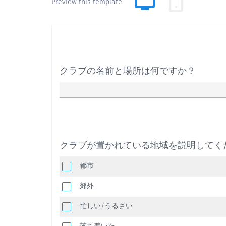
Preview this template
クラブの名前と場所は何ですか？
クラブが置かれている地域を説明してく
都市
郊外
忙しい/うるさい