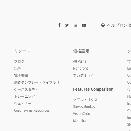
他のコメントはありますか？
ヘルプセン
意を引きますか？ （つまり、標識、特別な照明、建物
リソース
価格設定
iately grab your attention? (i.e. a sign, specia
ア
ブログ
All Plans
市
記事
Nonprofit
Em
電子書籍
アカデミック
Cu
調査テンプレートライブラリ
Co
Features Comparison
ケーススタディ
ウ
トレーニング
Mo
クアルトリクス
ウェビナー
Bu
SurveyMonkey
Coronavirus Resources
企
VisionCritical
Em
Medallia
SM