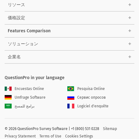
リソース
価格設定
Features Comparison
ソリューション
企業名
QuestionPro in your language
Encuestas Online
Pesquisa Online
Umfrage Software
Сервис опросов
برامج للمسح
Logiciel d'enquête
©
2026 QuestionPro Survey Software | +1 (800) 531 0228
Sitemap
Privacy Statement
Terms of Use
Cookies Settings