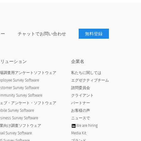
ター
チャットでお問い合わせ
無料登録
ソリューション
企業名
場調査用アンケートソフトウェア
私たちに関しては
ployee Survey Software
エグゼクティブチーム
stomer Survey Software
諮問委員会
mmunity Survey Software
クライアント
ェブ・アンケート・ソフトウェア
パートナー
bile Survey Software
お客様の声
siness Survey Software
ニュースで
業向け調査ソフトウェア
We are hiring
ail Survey Software
Media Kit
tion
Japanese (日本語) translation
Japanese (日本語) translation
S Survey Software
ブランド