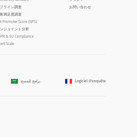
missing for : Agree
missing for : Strongly agree
フライン調査
お問い合わせ
客満足度調査
t Promoter Score (NPS)
ンジョイント分析
PR & EU Compliance
kert Scale
برامج للمسح
Logiciel d'enquête