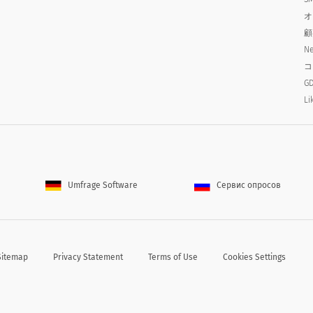
disagree
missing for : Disagree
missing for : Neutral
オ
顧
Ne
コ
GD
Li
f
Umfrage Software
Сервис опросов
Sitemap
Privacy Statement
Terms of Use
Cookies Settings
としたら、それは何でしょうか。