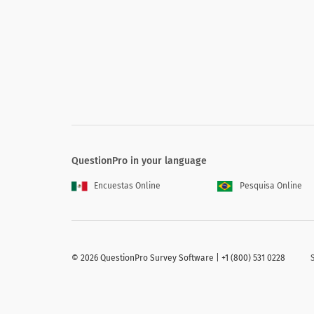
Japanese (日本語) translation missing for : I see myself in the
organization in the next 5 years
Japanese (日本語) translation missing for : I have clarity about
my career path in this organization
Japanese (日本語) translation missing for : My manager values
my opinion
Japanese (日本語) translation missing for : There is a session o
feedback conducted on a regular basis
Japanese (日本語) translation missing for : A process of
QuestionPro in your language
continuous feedback is followed in the organization
Japanese (日本語) translation missing for : I enjoy working with
Encuestas Online
Pesquisa Online
my team
©
2026 QuestionPro Survey Software | +1 (800) 531 0228
3.組織について1つのことを変更できる