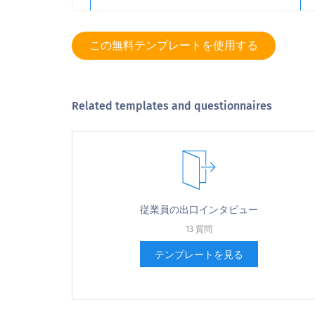
9
この無料テンプレートを使用する
10
Related templates and questionnaires
ありそうにない
Japanese (日本語) translation missing for :
2. Please choose the most appropriate answer for the followin
従業員の出口インタビュー
13 質問
テンプレートを見る
Japanese (日本語) translation missing for : I am proud to be
working in this organization
Japanese (日本語) translation missing for : I am happy with my