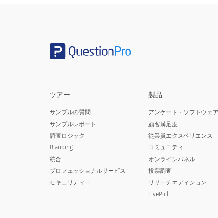
role and responsibilities at the workplace
Japanese (日本語) translation missing for : I am motivated to
complete my assignments/tasks on time
Japanese (日本語) translation missing for : I feel aligned with
the organization’s goal
Japanese (日本語) translation missing for : I appreciate the role
of leaders within the organization in achieving the goals
Japanese (日本語) translation missing for : I am aware of the
ツアー
製品
organization’s expectations
Japanese (日本語) translation missing for : I have access to the
サンプルの質問
アンケート・ソフトウェ
resources and tools needed to successfully complete my task
サンプルレポート
顧客満足度
Japanese (日本語) translation missing for : I am given sufficient
調査ロジック
従業員エクスペリエンス
time to complete my tasks
Branding
コミュニティ
Japanese (日本語) translation missing for : I feel inspired to
統合
オンラインパネル
come to work every day
プロフェッショナルサービス
投票調査
Japanese (日本語) translation missing for : I feel I have a good
セキュリティー
リサーチエディション
career growth in this organization
LivePoll