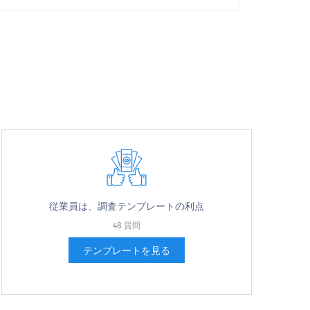
可能性が非常に高い
従業員は、調査テンプレートの利点
48 質問
tion
Japanese (日本語) translation
Japanese (日本語) translation
テンプレートを見る
missing for : Agree
missing for : Strongly agree