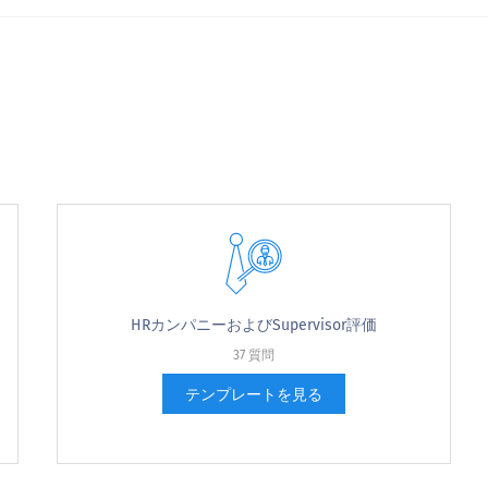
g statements:
HRカンパニーおよびSupervisor評価
37 質問
Japanese (日本語) translation
missing for : Strongly
Japanese (日本語) translation
Japanese (日本語) transla
テンプレートを見る
disagree
missing for : Disagree
missing for : Neutral