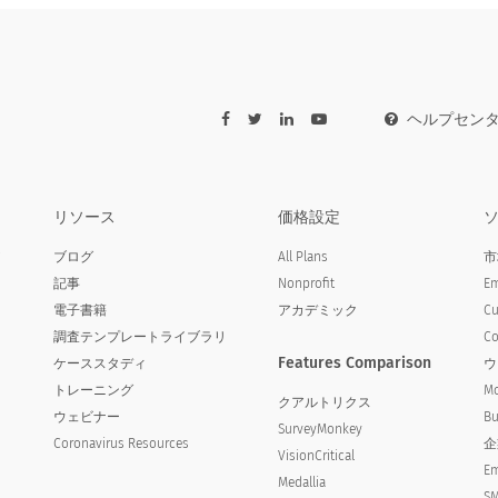
ヘルプセン
リソース
価格設定
ア
ブログ
All Plans
市
s
記事
Nonprofit
Em
電子書籍
アカデミック
Cu
調査テンプレートライブラリ
Co
Features Comparison
ケーススタディ
ウ
トレーニング
Mo
クアルトリクス
ウェビナー
Bu
SurveyMonkey
Coronavirus Resources
企
VisionCritical
Japanese (日本語) translation
Em
missing for : Strongly
Japanese (日本語) translation
Japanese (日本語) transla
Medallia
SM