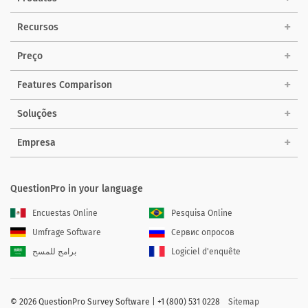
Recursos
Preço
Features Comparison
Soluções
Empresa
QuestionPro in your language
Encuestas Online
Pesquisa Online
Umfrage Software
Сервис опросов
برامج للمسح
Logiciel d'enquête
©
2026 QuestionPro Survey Software | +1 (800) 531 0228
Sitemap