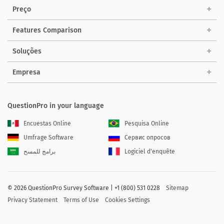
Preço
Features Comparison
Soluções
Empresa
QuestionPro in your language
Encuestas Online
Pesquisa Online
Umfrage Software
Сервис опросов
برامج للمسح
Logiciel d'enquête
©
2026 QuestionPro Survey Software | +1 (800) 531 0228
Sitemap
Privacy Statement
Terms of Use
Cookies Settings