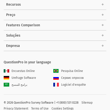
Recursos
Preço
Features Comparison
Soluções
Empresa
QuestionPro in your language
Encuestas Online
Pesquisa Online
Umfrage Software
Сервис опросов
برامج للمسح
Logiciel d'enquête
©
2026 QuestionPro Survey Software | +1 (800) 531 0228
Sitemap
Privacy Statement
Terms of Use
Cookies Settings