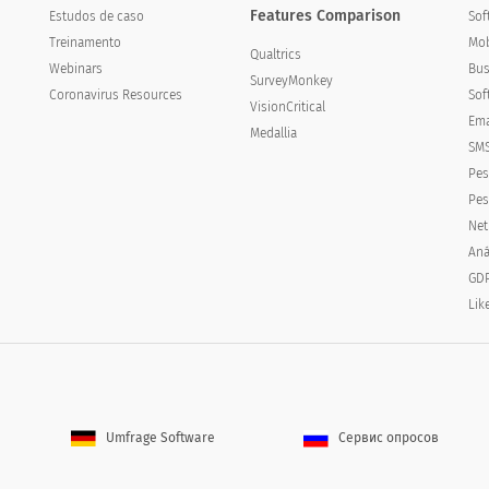
Features Comparison
Estudos de caso
Sof
Treinamento
Mob
Qualtrics
Webinars
Bus
SurveyMonkey
Coronavirus Resources
Sof
VisionCritical
Ema
Medallia
SMS
 ao posto de gasolina de ir para a maioria das vezes?
Pes
Pes
ke to get to the gas station you go to most of
Net
Aná
GDP
Lik
Umfrage Software
Сервис опросов