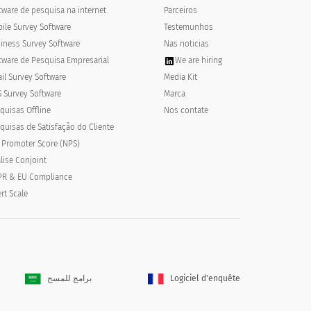
tware de pesquisa na internet
Parceiros
ile Survey Software
Testemunhos
iness Survey Software
Nas noticias
tware de Pesquisa Empresarial
We are hiring
il Survey Software
Media Kit
 Survey Software
Marca
quisas Offline
Nos contate
quisas de Satisfação do Cliente
ten?
 Promoter Score (NPS)
lise Conjoint
R & EU Compliance
ert Scale
برامج للمسح
Logiciel d'enquête