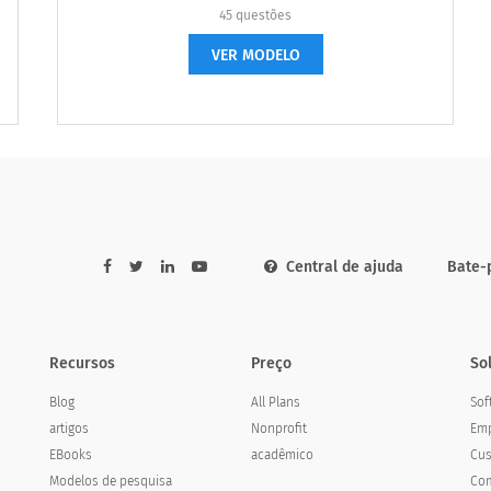
45 questões
VER MODELO
e gasolina
Central de ajuda
Bate-
cê vá mais vezes. É mais perto
Recursos
Preço
So
Think about the gasoline station you go to most often. Is it closer to
Blog
All Plans
Sof
artigos
Nonprofit
Emp
EBooks
acadêmico
Cus
Modelos de pesquisa
Com