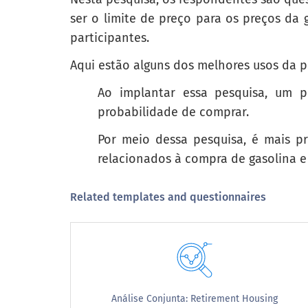
ser o limite de preço para os preços da
como o poder extra
participantes.
usar para limpar meu motor
Aqui estão alguns dos melhores usos da p
motor requer qualidade premium
Ao implantar essa pesquisa, um p
probabilidade de comprar.
Reboque / puxando
Por meio dessa pesquisa, é mais p
é apenas melhor para o meu carro
relacionados à compra de gasolina e
meu carro é mais antigo e funciona melhor 
Related templates and questionnaires
Quando você precisa comprar a gasolina
When you need to purchase gasolin
Análise Conjunta: Retirement Housing