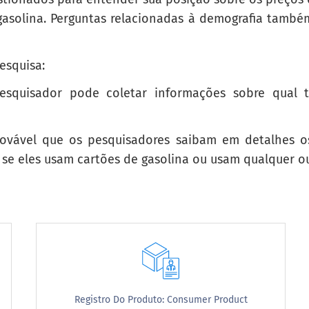
 gasolina. Perguntas relacionadas à demografia també
esquisa:
esquisador pode coletar informações sobre qual 
rovável que os pesquisadores saibam em detalhes o
 se eles usam cartões de gasolina ou usam qualquer o
em prémio
, não é na maioria das vezes comprá-lo:
e, do you most often purchase it:
Registro Do Produto: Consumer Product