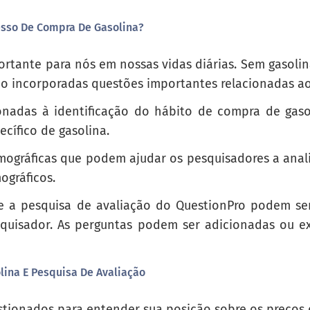
zes você comprar gasolina premium grade?
cesso De Compra De Gasolina?
ears, how often do you buy premium grade gasol
portante para nós em nossas vidas diárias. Sem gasolin
ão incorporadas questões importantes relacionadas ao
onadas à identificação do hábito de compra de gaso
cífico de gasolina.
ráficas que podem ajudar os pesquisadores a analisar
ográficos.
e a pesquisa de avaliação do QuestionPro podem se
quisador. As perguntas podem ser adicionadas ou e
ina E Pesquisa De Avaliação
 compra de gasolina de qualidade premium?
 for purchasing premium grade gasoline?
tionados para entender sua posição sobre os preços 