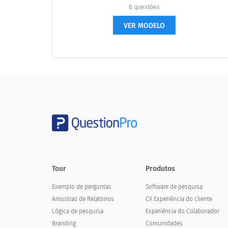
em seu caminho para o trabalho
8 questões
no seu caminho para casa do trabalho
VER MODELO
no seu caminho para ir às compras
no seu caminho em casa das compras
enquanto você está fora, fazendo recados
ao fazer uma viagem especial para o posto d
Pense sobre o posto de gasolina que vo
Tour
Produtos
Exemplo de perguntas
Software de pesquisa
Amostras de Relatórios
CX Experiência do cliente
sua casa
Lógica de pesquisa
Experiência do Colaborador
Branding
Comunidades