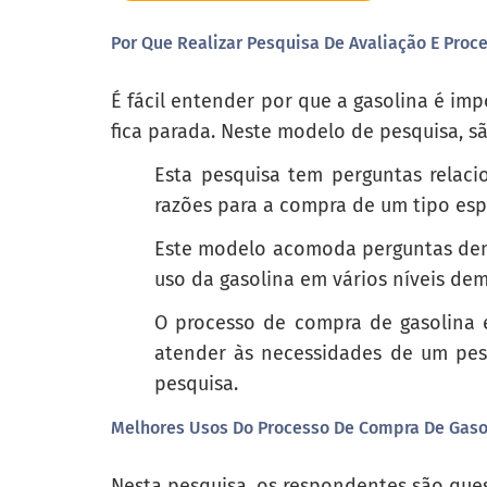
Pensando nos últimos anos, quantas ve
Por Que Realizar Pesquisa De Avaliação E Pro
Thinking about the last several y
É fácil entender por que a gasolina é im
fica parada. Neste modelo de pesquisa, s
Sempre
Esta pesquisa tem perguntas relaci
freqüentemente
razões para a compra de um tipo espe
As vez
Este modelo acomoda perguntas demog
Raramente
uso da gasolina em vários níveis dem
Nunca
O processo de compra de gasolina 
atender às necessidades de um pes
pesquisa.
Melhores Usos Do Processo De Compra De Gasol
Qual é a razão mais importante para a
What is the most important reason
Nesta pesquisa, os respondentes são ques