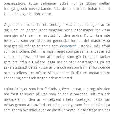
organisations kultur definierar också hur de skiljer mellan
framgång och misslyckande. Alla dessa attribut bidrar till att
kallas en organisationskultur.
Organisationskultur för ett företag är vad din personlighet är för
dig. Som en personlighet fungerar vissa egenskaper för vissa
men ger inte samma resultat för den andra. Kultur kan inte
beskrivas som en lista över generiska termer; det måste vara
benäget till många faktorer som
demografi
, storlek, mål såväl
som branschen. Det finns ingen regel som passar alla. Det är ett
väldokumenterat faktum att företag som går bra eller tänker
göra bra ifrån sig måste lägga ner en stor ansträngning på att
säkerställa att deras kultur är bra och en som främjar förtroende
och excellens. De måste skapa en miljö där en medarbetare
känner sig omhändertagen och motiverad.
Kultur är inget som kan förändras, över en natt. En organisation
bör först fokusera på vad som är den nuvarande kulturen och
utvärdera om den är konsekvent i hela företaget. Detta kan
mätas genom att använda ett gäng verktyg som finns tillgängliga
som ger en överblick över de mest universella egenskaperna hos