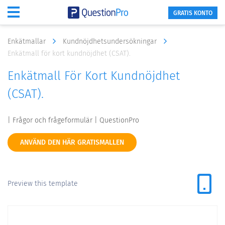
GRATIS KONTO
Enkätmallar
Kundnöjdhetsundersökningar
Enkätmall för kort kundnöjdhet (CSAT).
Enkätmall För Kort Kundnöjdhet
(CSAT).
| Frågor och frågeformulär | QuestionPro
ANVÄND DEN HÄR GRATISMALLEN
Preview this template