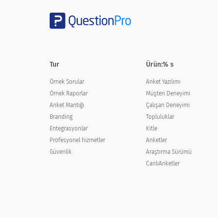
Tercih Edilen Posta Adresi
Şehir
Tur
Ürün:% s
Örnek Sorular
Anket Yazılımı
Örnek Raporlar
Müşteri Deneyimi
Eyalet/İl
Anket Mantığı
Çalışan Deneyimi
Branding
Topluluklar
Entegrasyonlar
Kitle
Profesyonel hizmetler
Anketler
Posta Kodu
Güvenlik
Araştırma Sürümü
CanlıAnketler
Ülke