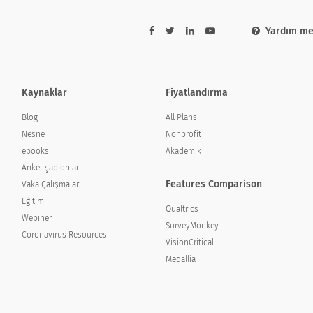
Yardım me
Kaynaklar
Fiyatlandırma
Blog
All Plans
Nesne
Nonprofit
ebooks
Akademik
Anket şablonları
Features Comparison
Vaka Çalışmaları
Eğitim
Qualtrics
Webiner
SurveyMonkey
Coronavirus Resources
VisionCritical
Medallia