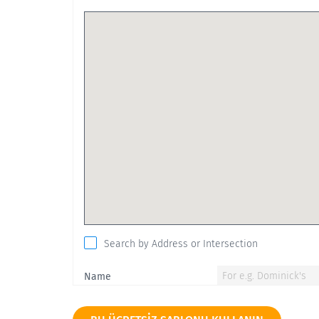
Search by Address or Intersection
Name
Location