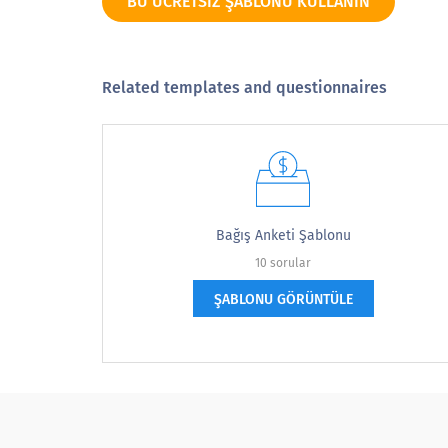
BU ÜCRETSIZ ŞABLONU KULLANIN
Related templates and questionnaires
LÜTFEN AŞAĞIDAKİ BİLGİLERİ DOLD
Bağış Anketi Şablonu
İsim
10 sorular
ŞABLONU GÖRÜNTÜLE
Üniversite veya Kuruluş