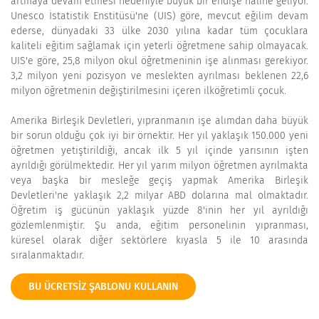
artmaya devam etmesi nedeniyle büyük bir endişe haline geliyor.
Unesco İstatistik Enstitüsü'ne (UIS) göre, mevcut eğilim devam
ederse, dünyadaki 33 ülke 2030 yılına kadar tüm çocuklara
kaliteli eğitim sağlamak için yeterli öğretmene sahip olmayacak.
UIS'e göre, 25,8 milyon okul öğretmeninin işe alınması gerekiyor.
3,2 milyon yeni pozisyon ve meslekten ayrılması beklenen 22,6
milyon öğretmenin değiştirilmesini içeren ilköğretimli çocuk.
Amerika Birleşik Devletleri, yıpranmanın işe alımdan daha büyük
bir sorun olduğu çok iyi bir örnektir. Her yıl yaklaşık 150.000 yeni
öğretmen yetiştirildiği, ancak ilk 5 yıl içinde yarısının işten
ayrıldığı görülmektedir. Her yıl yarım milyon öğretmen ayrılmakta
veya başka bir mesleğe geçiş yapmak Amerika Birleşik
Devletleri'ne yaklaşık 2,2 milyar ABD dolarına mal olmaktadır.
Öğretim iş gücünün yaklaşık yüzde 8'inin her yıl ayrıldığı
gözlemlenmiştir. Şu anda, eğitim personelinin yıpranması,
küresel olarak diğer sektörlere kıyasla 5 ile 10 arasında
sıralanmaktadır.
BU ÜCRETSIZ ŞABLONU KULLANIN