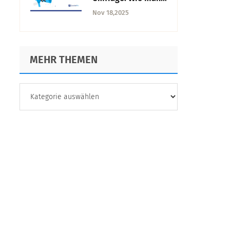
sie für die
Nov 18,2025
Marktforschung
nutzt
MEHR THEMEN
MEHR
THEMEN