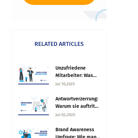
RELATED ARTICLES
Unzufriedene
Mitarbeiter: Was
sie sind und wie
Jul 10,2025
man mit ihnen
umgeht?
Antwortverzerrung:
Warum sie auftritt
und wie man sie
Jul 02,2025
verhindern kann?
Brand Awareness
Umfrage: Wie man