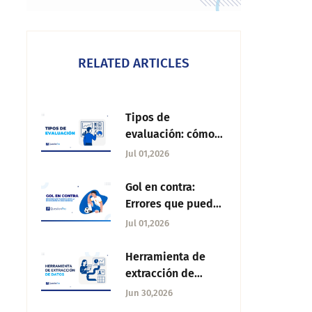
RELATED ARTICLES
Tipos de
evaluación: cómo
clasificarlos y cuál
Jul 01,2026
aplicar en tu
organización
Gol en contra:
Errores que pueden
dañar la reputación
Jul 01,2026
de una empresa
Herramienta de
extracción de
datos: qué es, tipos
Jun 30,2026
y cómo usarla