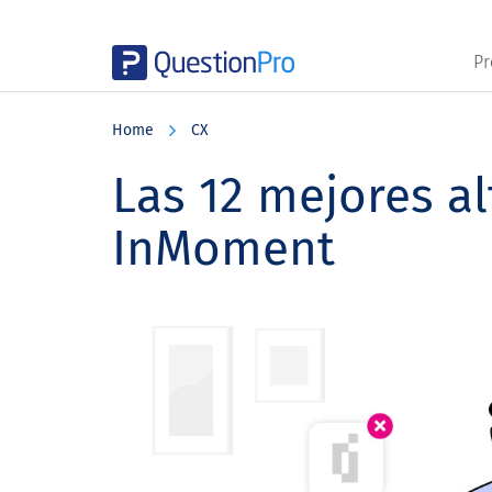
Pr
Skip
Skip
Skip
to
to
to
Home
CX
main
primary
footer
content
sidebar
Las 12 mejores al
InMoment