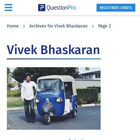
REGÍSTRATE GRATIS
Skip
Skip
Skip
to
to
to
Home
Archives for Vivek Bhaskaran
Page 2
main
primary
footer
content
sidebar
Vivek Bhaskaran