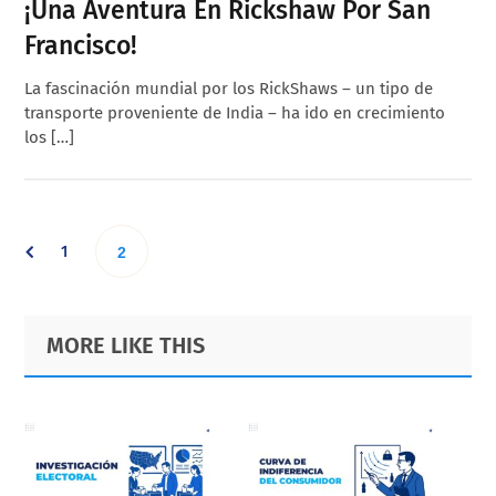
¡Una Aventura En Rickshaw Por San
Francisco!
La fascinación mundial por los RickShaws – un tipo de
transporte proveniente de India – ha ido en crecimiento
los […]
Go
1
Go
2
to
to
Primary
Footer
MORE LIKE THIS
page
Sidebar
page