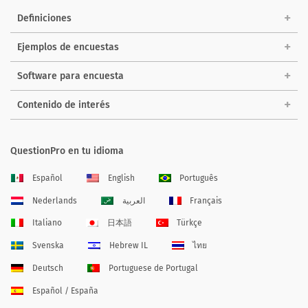
Definiciones
Ejemplos de encuestas
Software para encuesta
Contenido de interés
QuestionPro en tu idioma
Español
English
Português
Nederlands
العربية
Français
Italiano
日本語
Türkçe
Svenska
Hebrew IL
ไทย
Deutsch
Portuguese de Portugal
Español / España