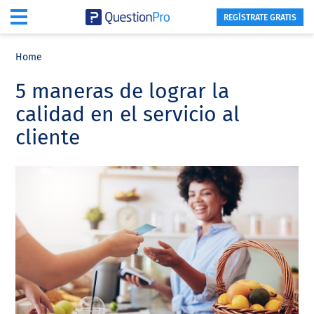
REGÍSTRATE GRATIS
Skip
Skip
Skip
to
to
to
Home
main
primary
footer
5 maneras de lograr la
content
sidebar
calidad en el servicio al
cliente