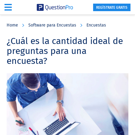
REGÍSTRATE GRATIS
Skip
Skip
Skip
to
to
to
Home
Software para Encuestas
Encuestas
main
primary
footer
content
sidebar
¿Cuál es la cantidad ideal de
preguntas para una
encuesta?