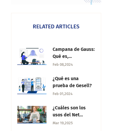
RELATED ARTICLES
Campana de Gauss:
Qué es,
características y
Feb 08,2024
ejemplo
¿Qué es una
prueba de Gesell?
Feb 01,2024
¿Cuáles son los
usos del Net
Promoter?
Mar 19,2025