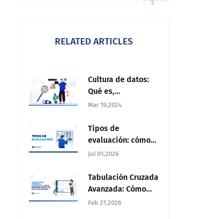
RELATED ARTICLES
Cultura de datos:
Qué es,
importancia y
Mar 19,2024
cómo crearla
Tipos de
evaluación: cómo
clasificarlos y cuál
Jul 01,2026
aplicar en tu
organización
Tabulación Cruzada
Avanzada: Cómo
obtener hallazgos
Feb 27,2026
más profundos