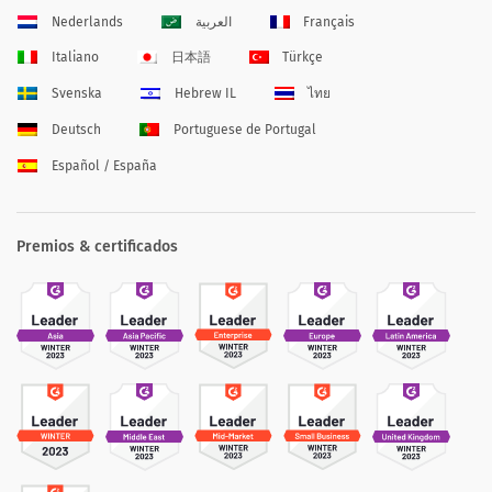
Nederlands
العربية
Français
Italiano
日本語
Türkçe
Svenska
Hebrew IL
ไทย
Deutsch
Portuguese de Portugal
Español / España
Premios & certificados