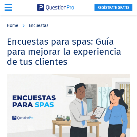
REGÍSTRATE GRATIS
Skip
Skip
Skip
to
to
to
Home
Encuestas
main
primary
footer
content
sidebar
Encuestas para spas: Guía
para mejorar la experiencia
de tus clientes