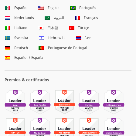
Español
English
Português
Nederlands
العربية
Français
Italiano
日本語
Türkçe
Svenska
Hebrew IL
ไทย
Deutsch
Portuguese de Portugal
Español / España
Premios & certificados