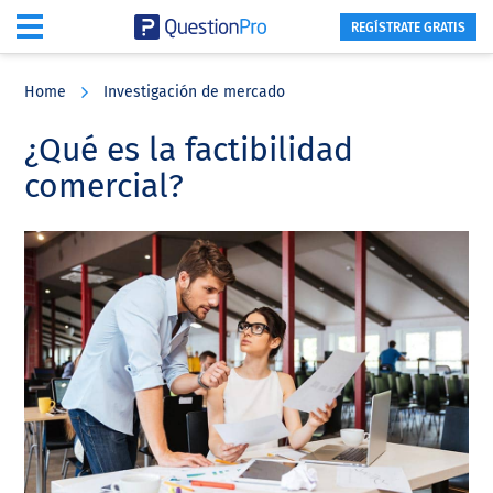
REGÍSTRATE GRATIS
Skip
Skip
Skip
to
to
to
Home
Investigación de mercado
main
primary
footer
content
sidebar
¿Qué es la factibilidad
comercial?