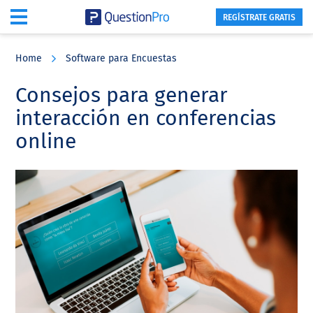
REGÍSTRATE GRATIS
Skip
Skip
Skip
to
to
to
Home
Software para Encuestas
main
primary
footer
content
sidebar
Consejos para generar
interacción en conferencias
online