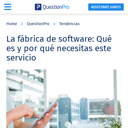
REGÍSTRATE GRATIS
Skip
Skip
Skip
to
to
to
Home
QuestionPro
Tendencias
main
primary
footer
content
sidebar
La fábrica de software: Qué
es y por qué necesitas este
servicio