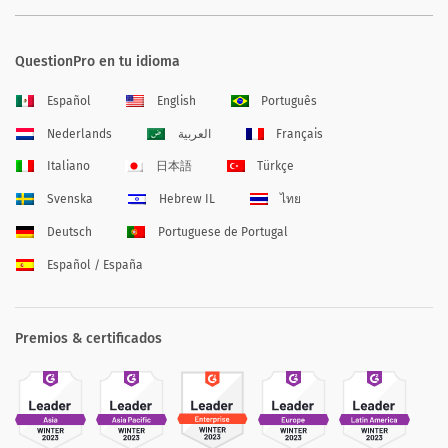
QuestionPro en tu idioma
Español
English
Português
Nederlands
العربية
Français
Italiano
日本語
Türkçe
Svenska
Hebrew IL
ไทย
Deutsch
Portuguese de Portugal
Español / España
Premios & certificados