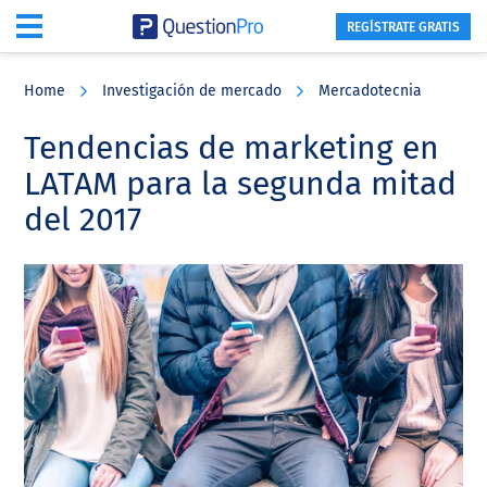
REGÍSTRATE GRATIS
Skip
Skip
Skip
to
to
to
Home
Investigación de mercado
Mercadotecnia
main
primary
footer
content
sidebar
Tendencias de marketing en
LATAM para la segunda mitad
del 2017