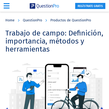
REGÍSTRATE GRATIS
Skip
Skip
Skip
to
to
to
Home
QuestionPro
Productos de QuestionPro
main
primary
footer
content
sidebar
Trabajo de campo: Definición,
importancia, métodos y
herramientas