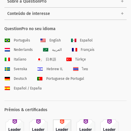
Sobre a QuestionPro
Conteúdo de interesse
QuestionPro no seu idioma
Português
English
Español
Nederlands
العربية
Français
Italiano
日本語
Türkçe
Svenska
Hebrew IL
ไทย
Deutsch
Portuguese de Portugal
Español / España
Prêmios & certificados