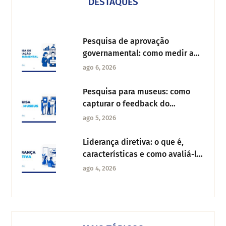
DESTAQUES
Pesquisa de aprovação
governamental: como medir a
confiança dos cidadãos
ago 6, 2026
Pesquisa para museus: como
capturar o feedback do
visitante e melhorar a
ago 5, 2026
experiência cultural
Liderança diretiva: o que é,
características e como avaliá-la
na sua organização
ago 4, 2026