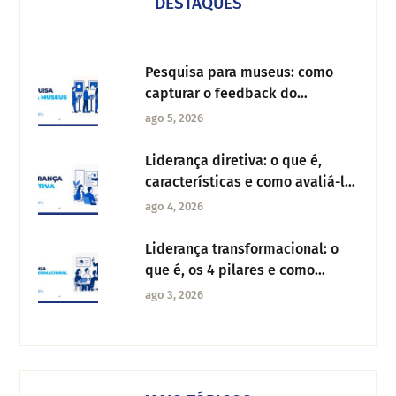
DESTAQUES
Pesquisa para museus: como
capturar o feedback do
visitante e melhorar a
ago 5, 2026
experiência cultural
Liderança diretiva: o que é,
características e como avaliá-la
na sua organização
ago 4, 2026
Liderança transformacional: o
que é, os 4 pilares e como
aplicar na sua equipe
ago 3, 2026