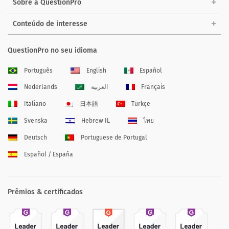
Sobre a QuestionPro
Conteúdo de interesse
QuestionPro no seu idioma
Português
English
Español
Nederlands
العربية
Français
Italiano
日本語
Türkçe
Svenska
Hebrew IL
ไทย
Deutsch
Portuguese de Portugal
Español / España
Prêmios & certificados