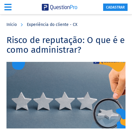
CADASTRAR
Skip
Skip
Skip
to
to
to
Início
Experiência do cliente - CX
main
primary
footer
content
sidebar
Risco de reputação: O que é e
como administrar?