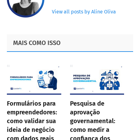
View all posts by Aline Oliva
Primary
Footer
MAIS COMO ISSO
Sidebar
Formulários para
Pesquisa de
empreendedores:
aprovação
como validar sua
governamental:
ideia de negócio
como medir a
com dados reais
confiança dos