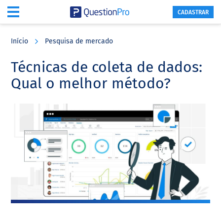
CADASTRAR
Skip
Skip
Skip
to
to
to
Início
Pesquisa de mercado
main
primary
footer
content
sidebar
Técnicas de coleta de dados:
Qual o melhor método?