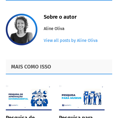
Sobre o autor
Aline Oliva
View all posts by Aline Oliva
Primary
Footer
MAIS COMO ISSO
Sidebar
Pesquisa de
Pesquisa para