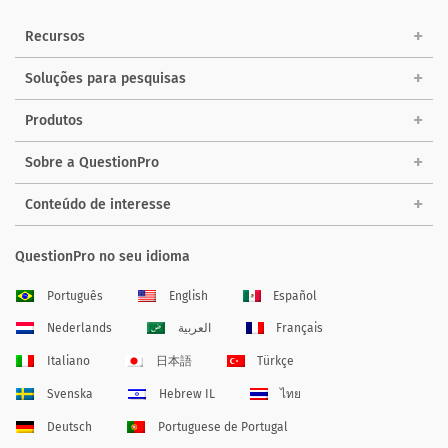
Recursos
Soluções para pesquisas
Produtos
Sobre a QuestionPro
Conteúdo de interesse
QuestionPro no seu idioma
Português
English
Español
Nederlands
العربية
Français
Italiano
日本語
Türkçe
Svenska
Hebrew IL
ไทย
Deutsch
Portuguese de Portugal