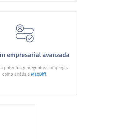
ón empresarial avanzada
es potentes y preguntas complejas
como análisis
MaxDiff
.