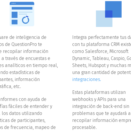
ware de inteligencia de
Integra perfectamente tus d
os de QuestionPro te
con tu plataforma CRM exist
e recopilar información
como Salesforce, Microsoft
a a través de encuestas e
Dynamic, Tableau, Caspio, G
s analíticos en tiempo real,
Sheets, Hubspot y muchas 
endo estadísticas de
una gran cantidad de potent
ipantes, información
integraciones.
áfica, etc.
Estas plataformas utilizan
 informes con ayuda de
webhooks y APIs para una
fías fáciles de entender y
integración de back-end sin
 los datos utilizando
problemas que te ayudará a
ticas de participantes,
recopilar información empr
os de frecuencia, mapeo de
procesable.