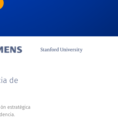
cia de
ión estratégica
dencia.