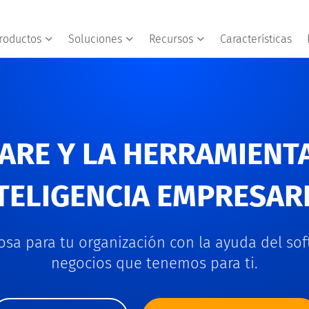
roductos
Soluciones
Recursos
Características
ARE Y LA HERRAMIENTA
TELIGENCIA EMPRESAR
sa para tu organización con la ayuda del sof
negocios que tenemos para ti.