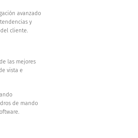
igación avanzado
e tendencias y
el cliente.
de las mejores
de vista e
izando
uadros de mando
oftware.