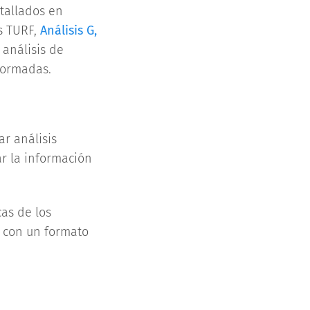
tallados en
is TURF,
Análisis G,
 análisis de
formadas.
ar análisis
ar la información
cas de los
s con un formato