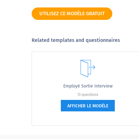
9
UTILISEZ CE MODÈLE GRATUIT
dix
Related templates and questionnaires
Très improbable
2. La période d'évaluation couvre :
Employé Sortie Interview
2. The evaluation period covers:
13 questions
AFFICHER LE MODÈLE
Un mois
Six mois
Un ans