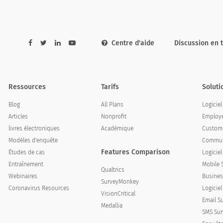
Centre d'aide
Discussion en 
 la performance de l'employé ?
Ressources
Tarifs
Soluti
loyee’s work and performance?
Blog
All Plans
Logicie
Articles
Nonprofit
Employe
livres électroniques
Académique
Custome
Modèles d'enquête
Communi
Features Comparison
Études de cas
Logicie
Entraînement
Mobile 
Qualtrics
Webinaires
Busines
SurveyMonkey
Coronavirus Resources
Logiciel
VisionCritical
Email S
Medallia
SMS Sur