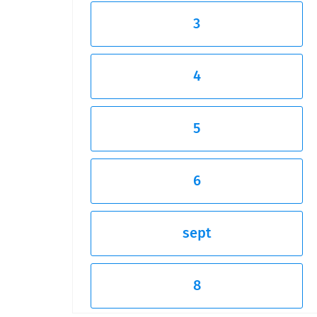
3
4
5
6
sept
8