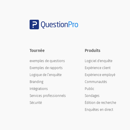
Temps passé dans l'organisation
3. Quelle est la qualité du travail et de
Tournée
Produits
3. What is the quality of the emp
exemples de questions
Logiciel d'enquête
Exemples de rapports
Expérience client
Pauvres
Logique de l’enquête
Expérience employé
Branding
Communautés
Sous la moyenne
Intégrations
Public
Moyenne
Services professionnels
Sondages
Sécurité
Édition de recherche
Bien
Enquêtes en direct
Excellent