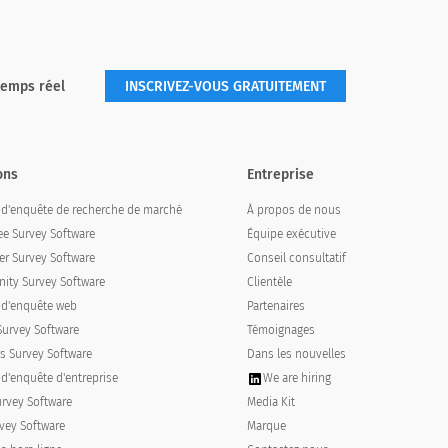
temps réel
INSCRIVEZ-VOUS GRATUITEMENT
ons
Entreprise
l d'enquête de recherche de marché
À propos de nous
e Survey Software
Équipe exécutive
r Survey Software
Conseil consultatif
ty Survey Software
Clientèle
l d'enquête web
Partenaires
Survey Software
Témoignages
s Survey Software
Dans les nouvelles
 d'enquête d'entreprise
We are hiring
urvey Software
Media Kit
vey Software
Marque