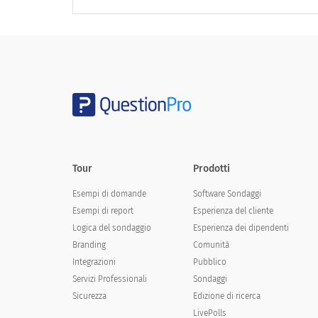
3. Questo lavoro è vicino alle tue aspett
3. Is this job close to your expecta
sì
No
Tour
Prodotti
Esempi di domande
Software Sondaggi
Esempi di report
Esperienza del cliente
Logica del sondaggio
Esperienza dei dipendenti
4. Qual è quella sfida che vorresti aff
Branding
Comunità
Integrazioni
Pubblico
Servizi Professionali
Sondaggi
Sicurezza
Edizione di ricerca
LivePolls