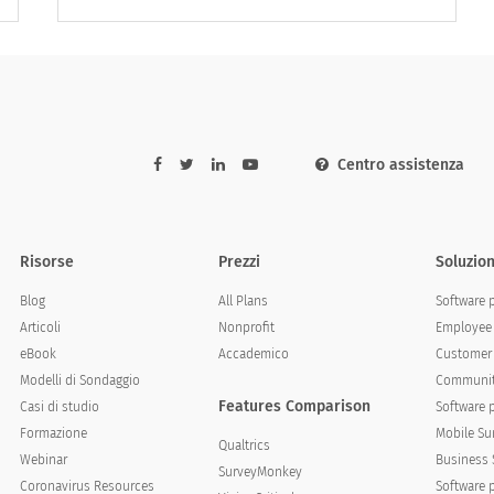
ative?
tions?
Centro assistenza
Risorse
Prezzi
Soluzion
Blog
All Plans
Software 
Articoli
Nonprofit
Employee 
eBook
Accademico
Customer 
rontare immediatamente?
Modelli di Sondaggio
Communit
Features Comparison
Casi di studio
Software 
Formazione
Mobile Su
Qualtrics
Webinar
Business 
SurveyMonkey
Coronavirus Resources
Software 