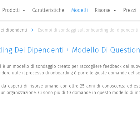
Prodotti
Caratteristiche
Modelli
Risorse
Prezzi
dei dipendenti
Esempi di sondaggi sull'onboarding dei dipendenti
ding Dei Dipendenti + Modello Di Questio
i è un modello di sondaggio creato per raccogliere feedback dai nuo
endere utile il processo di onboarding è porre le giuste domande del s
 da esperti di risorse umane con oltre 25 anni di conoscenza ed esp
 un'organizzazione. Ci sono più di 10 domande in questo modello di in