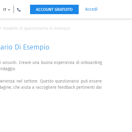
Accedi
ACCOUNT GRATUITO
IT
 + modello di questionario di esempio
nario Di Esempio
vi assunti. Creare una buona esperienza di onboarding
ondaggio.
erienza nel settore. Questo questionario può essere
dagine, che aiuta a raccogliere feedback pertinenti dai