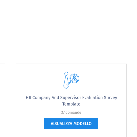
o lavoro?
our job is going to be like?
HR Company And Supervisor Evaluation Survey
Template
37 domande
VISUALIZZA MODELLO