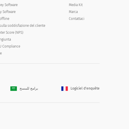
vey Software
Media Kit
y Software
Marca
offline
Contattaci
ulla soddisfazione del cliente
ter Score (NPS)
ongiunta
U Compliance
le
برامج للمسح
Logiciel d'enquête
Concordare
Pienamente d'accordo