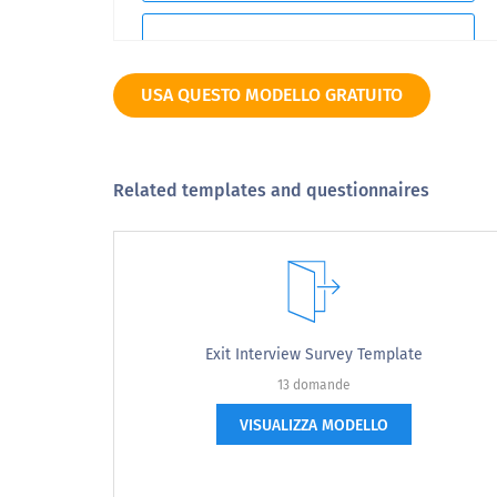
9
USA QUESTO MODELLO GRATUITO
10
Related templates and questionnaires
Molto spiacevole
2. Hai una buona idea di come sarà il tu
2. Do you have a fair idea of what y
Exit Interview Survey Template
13 domande
sì
VISUALIZZA MODELLO
No