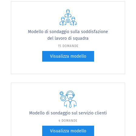
Modello di sondaggio sulla soddisfazione
del lavoro di squadra
15 DOMANDE
Visualizza modello
Modello di sondaggio sul servizio clienti
4 DOMANDE
Visualizza modello