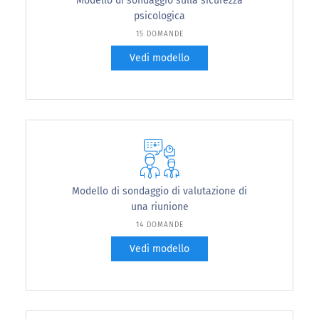
Modello di sondaggio sulla sicurezza
psicologica
15 DOMANDE
Vedi modello
Modello di sondaggio di valutazione di
una riunione
14 DOMANDE
Vedi modello