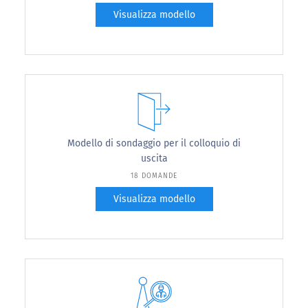
Visualizza modello
Modello di sondaggio per il colloquio di
uscita
18 DOMANDE
Visualizza modello