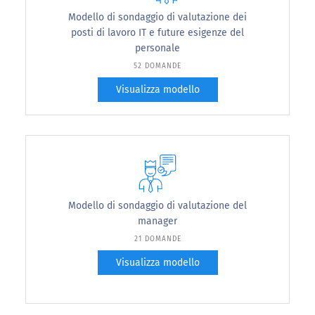
Modello di sondaggio di valutazione dei
posti di lavoro IT e future esigenze del
personale
52 DOMANDE
Visualizza modello
Modello di sondaggio di valutazione del
manager
21 DOMANDE
Visualizza modello