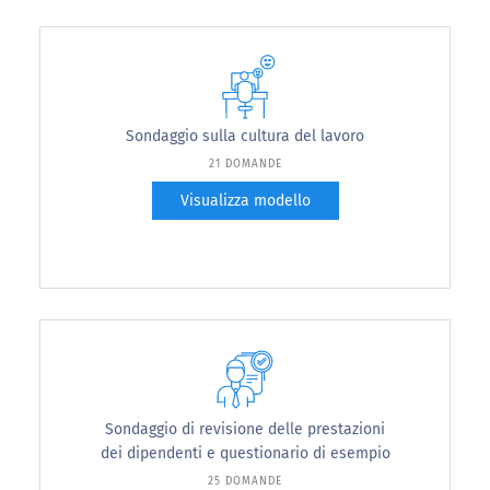
Sondaggio sulla cultura del lavoro
21 DOMANDE
Visualizza modello
Sondaggio di revisione delle prestazioni
dei dipendenti e questionario di esempio
25 DOMANDE