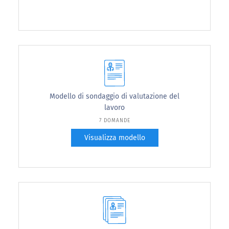
Modello di sondaggio di valutazione del
lavoro
7 DOMANDE
Visualizza modello