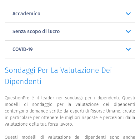
Accademico
Senza scopo di lucro
COVID-19
Sondaggi Per La Valutazione Dei
Dipendenti
QuestionPro è il leader nei sondaggi per i dipendenti. Questi
modelli di sondaggio per la valutazione dei dipendenti
contengono domande scritte da esperti di Risorse Umane, create
in particolare per ottenere le migliori risposte e percezioni dalla
valutazione della tua forza lavoro.
Questi modelli di valutazione dei dipendenti sono anche