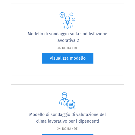
Modello di sondaggio sulla soddisfazione
lavorativa 2
34 DOMANDE
Visualizza modello
Modello di sondaggio di valutazione del
clima lavorativo per i dipendenti
24 DOMANDE