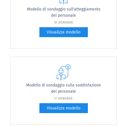
Modello di sondaggio sull'atteggiamento
del personale
18 DOMANDE
Visualizza modello
Modello di sondaggio sulla soddisfazione
del personale
17 DOMANDE
Visualizza modello