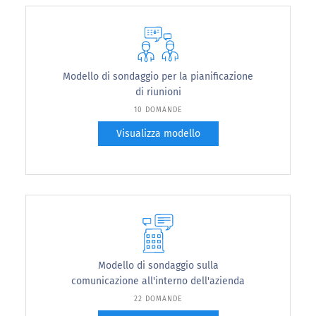
Modello di sondaggio per la pianificazione
di riunioni
10 DOMANDE
Visualizza modello
Modello di sondaggio sulla
comunicazione all'interno dell'azienda
22 DOMANDE