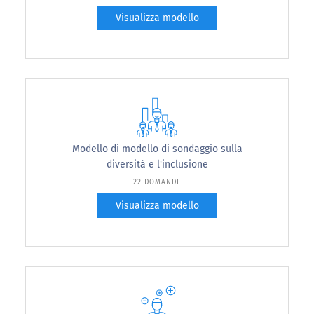
Visualizza modello
Modello di modello di sondaggio sulla
diversità e l'inclusione
22 DOMANDE
Visualizza modello