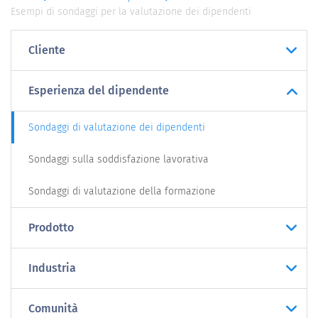
Esempi di sondaggi per la valutazione dei dipendenti
Cliente
Esperienza del dipendente
Sondaggi di valutazione dei dipendenti
Sondaggi sulla soddisfazione lavorativa
Sondaggi di valutazione della formazione
Prodotto
Industria
Comunità