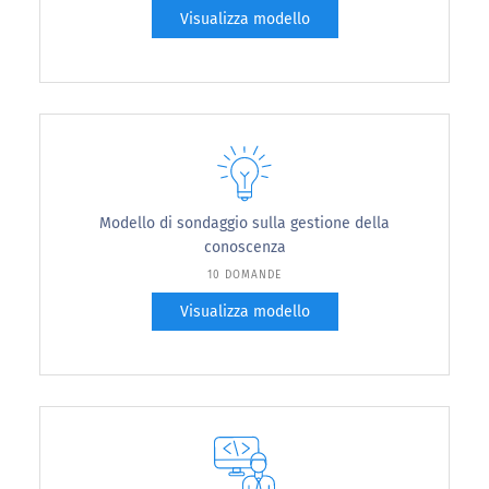
Visualizza modello
Modello di sondaggio sulla gestione della
conoscenza
10 DOMANDE
Visualizza modello