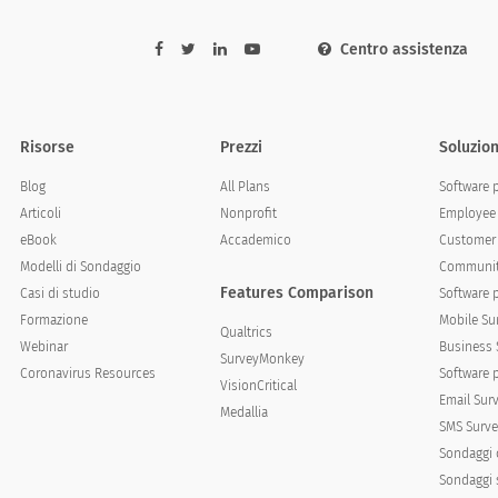
Centro assistenza
g this service?
buying this service?
Risorse
Prezzi
Soluzion
Blog
All Plans
Software 
Articoli
Nonprofit
Employee 
eBook
Accademico
Customer 
Modelli di Sondaggio
Communit
Features Comparison
Casi di studio
Software 
Formazione
Mobile Su
Qualtrics
Webinar
Business 
SurveyMonkey
Coronavirus Resources
Software 
VisionCritical
Email Sur
Medallia
SMS Surve
Sondaggi 
Sondaggi s