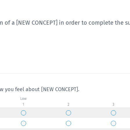
on of a [NEW CONCEPT] in order to complete the s
how you feel about [NEW CONCEPT].
Low
1
2
3