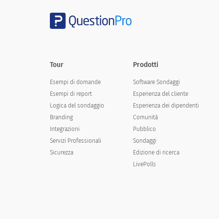
Overall, how interested are you in buyin
Tour
Overall, how interested are you in 
Prodotti
Esempi di domande
Software Sondaggi
Not at all interested
Esempi di report
Esperienza del cliente
Logica del sondaggio
Esperienza dei dipendenti
Not very interested
Branding
Comunità
Integrazioni
Pubblico
Neither interested nor uninterested
Servizi Professionali
Sondaggi
Somewhat interested
Sicurezza
Edizione di ricerca
LivePolls
Extremely interested