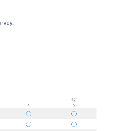
urvey.
High
4
5