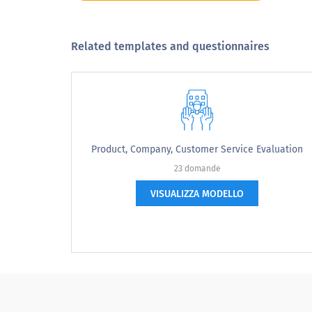
Extremely interested
Not sure
Related templates and questionnaires
What features/attributes of this service
Product, Company, Customer Service Evaluation
23 domande
VISUALIZZA MODELLO
What do you find least appealing about 