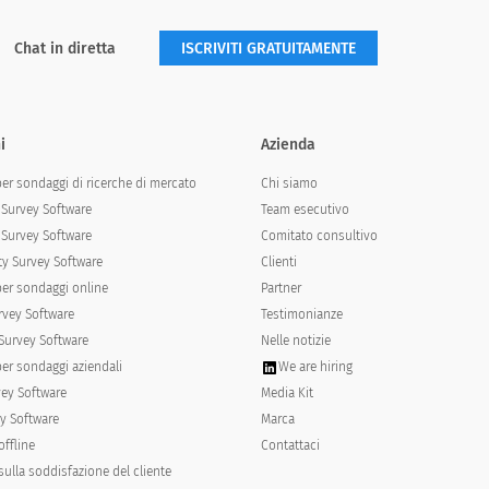
Chat in diretta
ISCRIVITI GRATUITAMENTE
i
Azienda
per sondaggi di ricerche di mercato
Chi siamo
Survey Software
Team esecutivo
Survey Software
Comitato consultivo
y Survey Software
Clienti
per sondaggi online
Partner
rvey Software
Testimonianze
Survey Software
Nelle notizie
per sondaggi aziendali
We are hiring
vey Software
Media Kit
y Software
Marca
offline
Contattaci
ulla soddisfazione del cliente