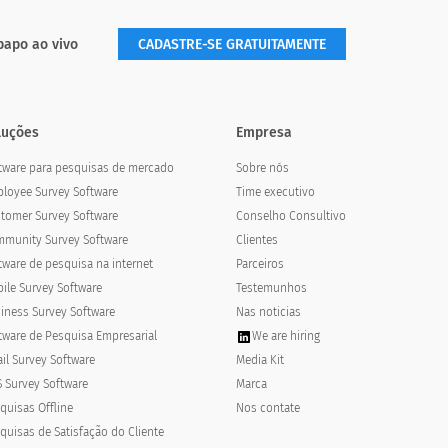
papo ao vivo
CADASTRE-SE GRATUITAMENTE
esso em todo o mundo até 2030?
luções
Empresa
fully implemented across the globe
tware para pesquisas de mercado
Sobre nós
loyee Survey Software
Time executivo
tomer Survey Software
Conselho Consultivo
munity Survey Software
Clientes
tware de pesquisa na internet
Parceiros
ile Survey Software
Testemunhos
iness Survey Software
Nas noticias
tware de Pesquisa Empresarial
We are hiring
il Survey Software
Media Kit
 Survey Software
Marca
quisas Offline
Nos contate
quisas de Satisfação do Cliente