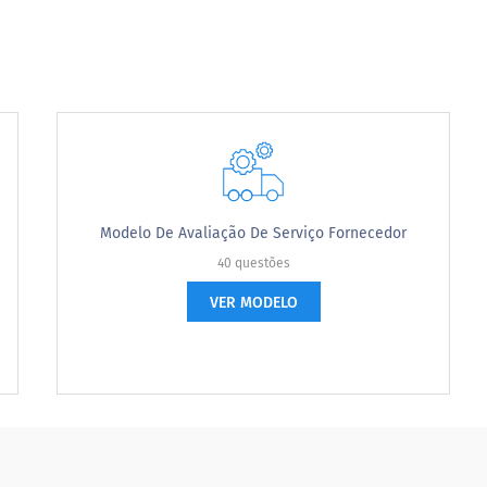
l a sua organização tem maior probabilidade de inves
gy is your organization most likely to invest?
Modelo De Avaliação De Serviço Fornecedor
40 questões
VER MODELO