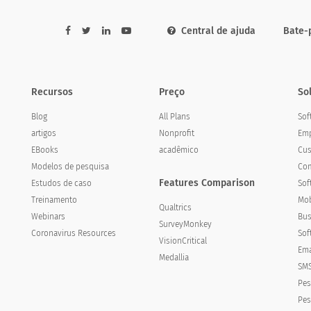
Central de ajuda
Bate-
tem o escopo mais amplo a ser implementado com suc
Recursos
Preço
So
nk has the most extensive scope to be success
Blog
All Plans
Sof
artigos
Nonprofit
Emp
EBooks
acadêmico
Cus
Modelos de pesquisa
Com
Features Comparison
Estudos de caso
Sof
Treinamento
Mob
Qualtrics
Webinars
Bus
SurveyMonkey
Coronavirus Resources
Sof
VisionCritical
Ema
Medallia
SMS
Pes
Pes