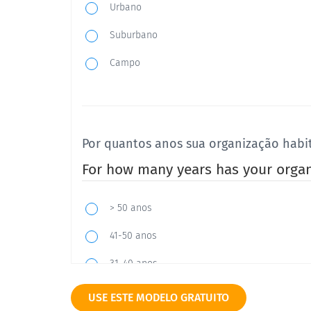
Urbano
Suburbano
Campo
Por quantos anos sua organização habit
For how many years has your organi
> 50 anos
41-50 anos
31-40 anos
21-30 anos
USE ESTE MODELO GRATUITO