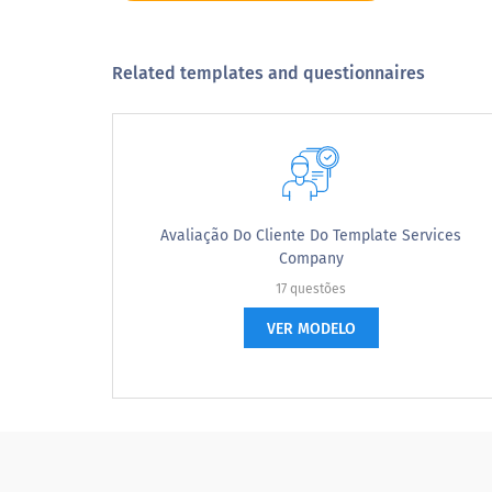
11-20 anos
<10 anos
Related templates and questionnaires
Em cinco anos, em que energia renováve
In 5 years, in which renewable ener
Avaliação Do Cliente Do Template Services
Company
Força do vento
17 questões
VER MODELO
Energia solar
Hydro Power
Biomassa
Energia das marés