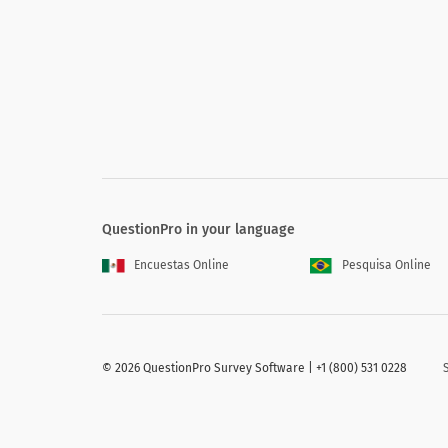
Evden çalışırken verimli bir gün mü geçi
Do you have a productive day whi
Evet
Numara
QuestionPro in your language
Encuestas Online
Pesquisa Online
Covid-19 ile ilgili haberler verimliliğinizi
Does the news related to Covid-19 
©
2026 QuestionPro Survey Software | +1 (800) 531 0228
Evet
Numara