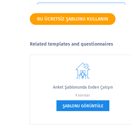
7
BU ÜCRETSIZ ŞABLONU KULLANIN
8
Related templates and questionnaires
9
10
Anket Şablonunda Evden Çalışın
pek olası değil
9 sorular
ŞABLONU GÖRÜNTÜLE
Evde verimli çalışmanıza izin veren sessi