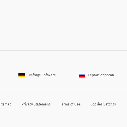
riyorsunuz?
le working from home?
Umfrage Software
Сервис опросов
 etkiliyor mu?
affect your productivity?
Sitemap
Privacy Statement
Terms of Use
Cookies Settings