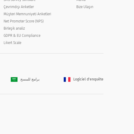
Çevrimdışı Anketler
Bize Ulaşın
Müşteri Memnuniyeti Anketleri
Net Promoter Score (NPS)
Birleşik analiz
GDPR & EU Compliance
Likert Scale
برامج للمسح
Logiciel d'enquête