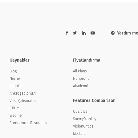
ee area at home that allows you to work efficien
Yardım me
Kaynaklar
Fiyatlandırma
desteğiniz var mı?
Blog
All Plans
Nesne
Nonprofit
your employer to work from home?
ebooks
Akademik
Anket şablonları
Features Comparison
Vaka Çalışmaları
Eğitim
Qualtrics
Webiner
SurveyMonkey
Coronavirus Resources
VisionCritical
Medallia