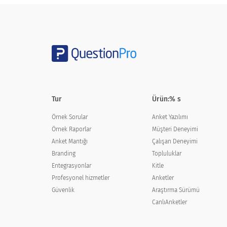
Do you have a quiet, distraction-fr
Evet
Numara
Tur
Ürün:% s
Evden çalışmak için işvereninizden tüm 
Örnek Sorular
Anket Yazılımı
Örnek Raporlar
Müşteri Deneyimi
Do you have all the support from 
Anket Mantığı
Çalışan Deneyimi
Branding
Topluluklar
Evet
Entegrasyonlar
Kitle
Profesyonel hizmetler
Anketler
Numara
Güvenlik
Araştırma Sürümü
CanlıAnketler