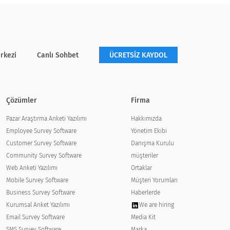
tly?
rkezi
Canlı Sohbet
ÜCRETSİZ KAYDOL
Çözümler
Firma
Pazar Araştırma Anketi Yazılımı
Hakkımızda
Employee Survey Software
Yönetim Ekibi
Customer Survey Software
Danışma Kurulu
Community Survey Software
müşteriler
Web Anketi Yazılımı
Ortaklar
Mobile Survey Software
Müşteri Yorumları
Business Survey Software
Haberlerde
Kurumsal Anket Yazılımı
We are hiring
Email Survey Software
Media Kit
SMS Survey Software
Marka