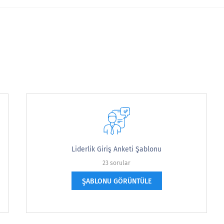
Liderlik Giriş Anketi Şablonu
23 sorular
ŞABLONU GÖRÜNTÜLE
z, dikkat dağıtıcı olmayan bir alanınız var mı?