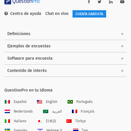
Centro de ayuda
Chat en vivo
CUENTA GRATUITA
Definiciones
Ejemplos de encuestas
Software para encuesta
Contenido de interés
QuestionPro en tu idioma
Español
English
Português
Nederlands
العربية
Français
Italiano
日本語
Türkçe
Svenska
Hebrew IL
ไทย