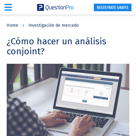
REGÍSTRATE GRATIS
Skip
Skip
Skip
to
to
to
Home
Investigación de mercado
main
primary
footer
content
sidebar
¿Cómo hacer un análisis
conjoint?