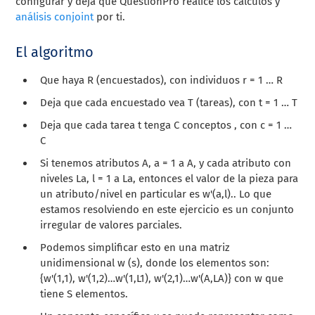
configurar y deja que QuestionPro realice los cálculos y
análisis conjoint
por ti.
El algoritmo
Que haya R (encuestados), con individuos r = 1 … R
Deja que cada encuestado vea T (tareas), con t = 1 … T
Deja que cada tarea t tenga C conceptos , con c = 1 …
C
Si tenemos atributos A, a = 1 a A, y cada atributo con
niveles La, l = 1 a La, entonces el valor de la pieza para
un atributo/nivel en particular es w'(a,l).. Lo que
estamos resolviendo en este ejercicio es un conjunto
irregular de valores parciales.
Podemos simplificar esto en una matriz
unidimensional w (s), donde los elementos son:
{w'(1,1), w'(1,2)…w'(1,L1), w'(2,1)…w'(A,LA)}
con w que
tiene S elementos.