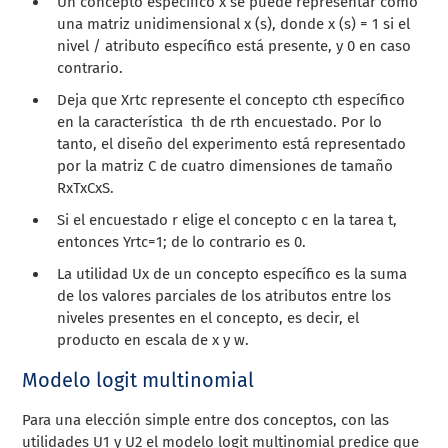
Un concepto específico x se puede representar como
una matriz unidimensional x (s), donde x (s) = 1 si el
nivel / atributo específico está presente, y 0 en caso
contrario.
Deja que
X
rtc
represente el concepto
c
th
específico
en la característica
th
de
r
th
encuestado. Por lo
tanto, el diseño del experimento está representado
por la matriz C de cuatro dimensiones de tamaño
RxTxCxS.
Si el encuestado r elige el concepto c en la tarea t,
entonces
Y
rtc
=1
; de lo contrario es 0.
La utilidad Ux de un concepto específico es la suma
de los valores parciales de los atributos entre los
niveles presentes en el concepto, es decir, el
producto en escala de x y w.
Modelo logit multinomial
Para una elección simple entre dos conceptos, con las
utilidades U1 y U2 el modelo logit multinomial predice que