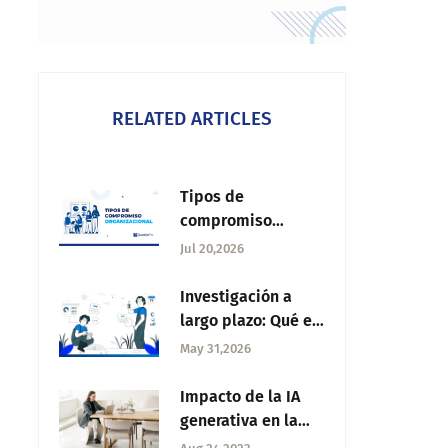
RELATED ARTICLES
Tipos de
compromiso
organizacional: qué
Jul 20,2026
son, diferencias y
cómo medirlos
Investigación a
largo plazo: Qué es,
características y
May 31,2026
cómo realizarla
Impacto de la IA
generativa en la
investigación y el