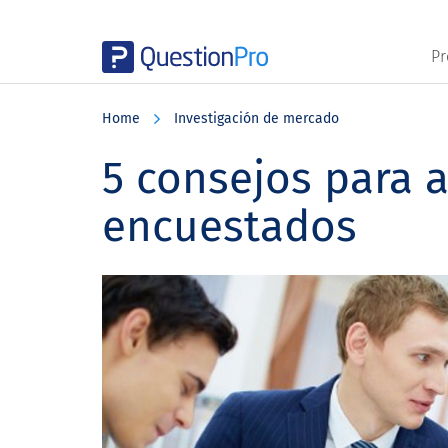
Pr
Skip
Skip
Skip
to
to
to
Home
Investigación de mercado
main
primary
footer
content
sidebar
5 consejos para a
encuestados