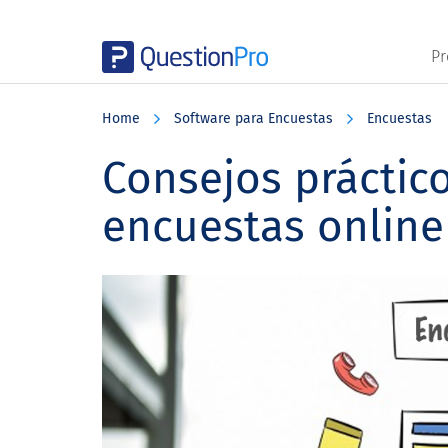
Pr
Skip
Skip
Skip
to
to
to
Home
Software para Encuestas
Encuestas
main
primary
footer
content
sidebar
Consejos práctico
encuestas online