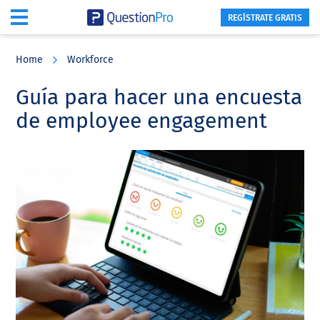
REGÍSTRATE GRATIS
Skip
Skip
Skip
to
to
to
Home
Workforce
main
primary
footer
content
sidebar
Guía para hacer una encuesta
de employee engagement