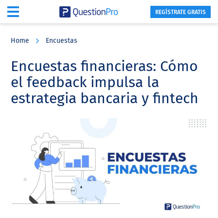
REGÍSTRATE GRATIS
Skip
Skip
Skip
to
to
to
Home
Encuestas
main
primary
footer
content
sidebar
Encuestas financieras: Cómo
el feedback impulsa la
estrategia bancaria y fintech