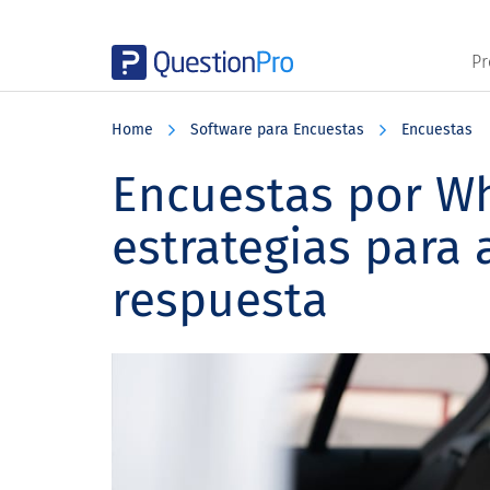
Pr
Skip
Skip
Skip
to
to
to
Home
Software para Encuestas
Encuestas
main
primary
footer
content
sidebar
Encuestas por Wh
estrategias para
respuesta