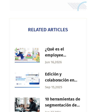
RELATED ARTICLES
¿Qué es el
employee
engagement?
Jun 16,2026
Edición y
colaboración en
encuestas: Conoce
Sep 15,2025
lo nuevo de
QuestionPro
10 herramientas de
segmentación de
clientes para