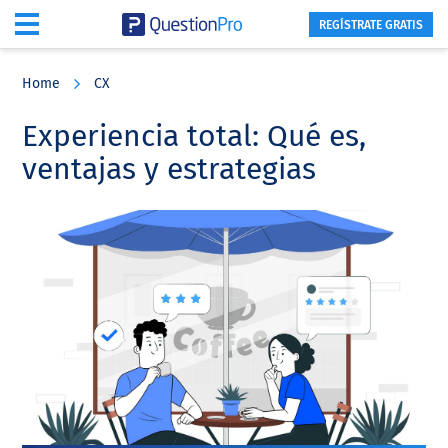
REGÍSTRATE GRATIS
Skip
Skip
Skip
to
to
to
Home
CX
main
primary
footer
content
sidebar
Experiencia total: Qué es,
ventajas y estrategias