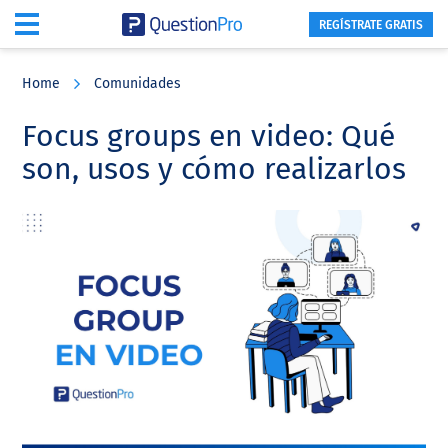
REGÍSTRATE GRATIS
Skip
Skip
Skip
to
to
to
Home
Comunidades
main
primary
footer
content
sidebar
Focus groups en video: Qué
son, usos y cómo realizarlos